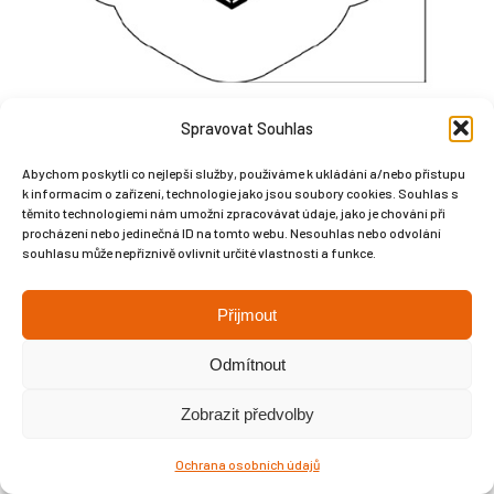
Spravovat Souhlas
Abychom poskytli co nejlepší služby, používáme k ukládání a/nebo přístupu
k informacím o zařízení, technologie jako jsou soubory cookies. Souhlas s
těmito technologiemi nám umožní zpracovávat údaje, jako je chování při
procházení nebo jedinečná ID na tomto webu. Nesouhlas nebo odvolání
Copyright © Weiron Dynamics, s.r.o. |
Tvorba webových stránek
a
souhlasu může nepříznivě ovlivnit určité vlastnosti a funkce.
SEO
Přijmout
Odmítnout
Zobrazit předvolby
Ochrana osobních údajů