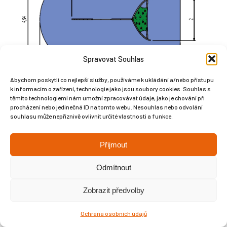
Spravovat Souhlas
Abychom poskytli co nejlepší služby, používáme k ukládání a/nebo přístupu
k informacím o zařízení, technologie jako jsou soubory cookies. Souhlas s
těmito technologiemi nám umožní zpracovávat údaje, jako je chování při
procházení nebo jedinečná ID na tomto webu. Nesouhlas nebo odvolání
souhlasu může nepříznivě ovlivnit určité vlastnosti a funkce.
Přijmout
Copyright © Weiron Dynamics, s.r.o. |
Tvorba webových stránek
a
SEO
Odmítnout
Zobrazit předvolby
Ochrana osobních údajů