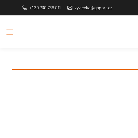
+420 739 739 911
vyvlecka@gsport.cz