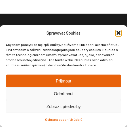
Copyright © Weiron Dynamics, s.r.o. |
Tvorba webových stránek
a
Spravovat Souhlas
SEO
Abychom poskytli co nejlepší služby, používáme k ukládání a/nebo přístupu
k informacím o zařízení, technologie jako jsou soubory cookies. Souhlas s
těmito technologiemi nám umožní zpracovávat údaje, jako je chování při
procházení nebo jedinečná ID na tomto webu. Nesouhlas nebo odvolání
souhlasu může nepříznivě ovlivnit určité vlastnosti a funkce.
Přijmout
Odmítnout
Zobrazit předvolby
Ochrana osobních údajů