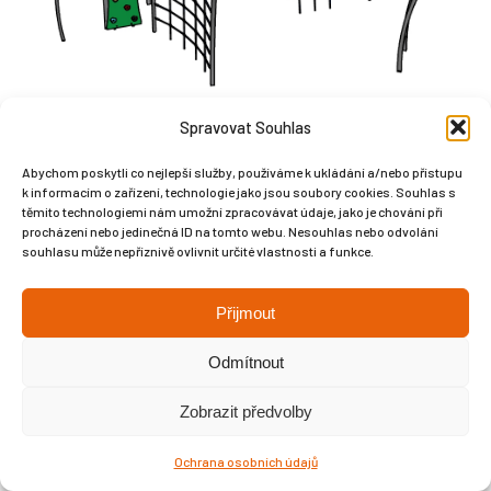
Spravovat Souhlas
Abychom poskytli co nejlepší služby, používáme k ukládání a/nebo přístupu
k informacím o zařízení, technologie jako jsou soubory cookies. Souhlas s
těmito technologiemi nám umožní zpracovávat údaje, jako je chování při
procházení nebo jedinečná ID na tomto webu. Nesouhlas nebo odvolání
souhlasu může nepříznivě ovlivnit určité vlastnosti a funkce.
Přijmout
Copyright © Weiron Dynamics, s.r.o. |
Tvorba webových stránek
a
SEO
Odmítnout
Zobrazit předvolby
Ochrana osobních údajů