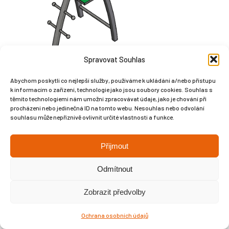
Spravovat Souhlas
Abychom poskytli co nejlepší služby, používáme k ukládání a/nebo přístupu
k informacím o zařízení, technologie jako jsou soubory cookies. Souhlas s
těmito technologiemi nám umožní zpracovávat údaje, jako je chování při
procházení nebo jedinečná ID na tomto webu. Nesouhlas nebo odvolání
souhlasu může nepříznivě ovlivnit určité vlastnosti a funkce.
Přijmout
Copyright © Weiron Dynamics, s.r.o. |
Tvorba webových stránek
a
SEO
Odmítnout
Zobrazit předvolby
Ochrana osobních údajů