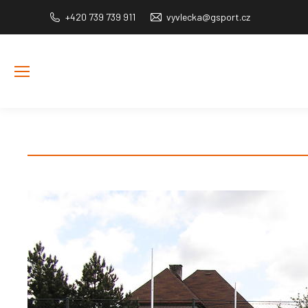
+420 739 739 911
vyvlecka@gsport.cz