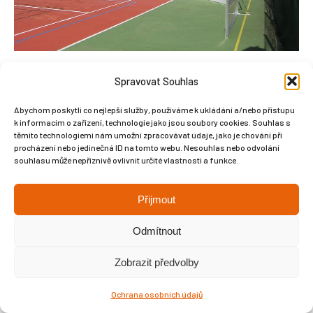
Spravovat Souhlas
Abychom poskytli co nejlepší služby, používáme k ukládání a/nebo přístupu
k informacím o zařízení, technologie jako jsou soubory cookies. Souhlas s
Copyright © Weiron Dynamics, s.r.o. |
Tvorba webových stránek
a
těmito technologiemi nám umožní zpracovávat údaje, jako je chování při
procházení nebo jedinečná ID na tomto webu. Nesouhlas nebo odvolání
SEO
souhlasu může nepříznivě ovlivnit určité vlastnosti a funkce.
Přijmout
Odmítnout
Zobrazit předvolby
Ochrana osobních údajů