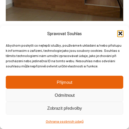
Spravovat Souhlas
Abychom poskytli co nejlepší služby, používáme k ukládání a/nebo přístupu
k informacím o zařízení, technologie jako jsou soubory cookies. Souhlas s
Copyright © Weiron Dynamics, s.r.o. |
Tvorba webových stránek
a
těmito technologiemi nám umožní zpracovávat údaje, jako je chování při
procházení nebo jedinečná ID na tomto webu. Nesouhlas nebo odvolání
SEO
souhlasu může nepříznivě ovlivnit určité vlastnosti a funkce.
Přijmout
Odmítnout
Zobrazit předvolby
Ochrana osobních údajů