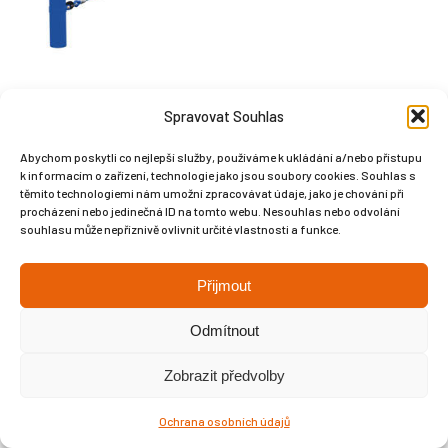
Spravovat Souhlas
Abychom poskytli co nejlepší služby, používáme k ukládání a/nebo přístupu
k informacím o zařízení, technologie jako jsou soubory cookies. Souhlas s
Copyright © Weiron Dynamics, s.r.o. |
Tvorba webových stránek
a
těmito technologiemi nám umožní zpracovávat údaje, jako je chování při
procházení nebo jedinečná ID na tomto webu. Nesouhlas nebo odvolání
SEO
souhlasu může nepříznivě ovlivnit určité vlastnosti a funkce.
Přijmout
Odmítnout
Zobrazit předvolby
Ochrana osobních údajů