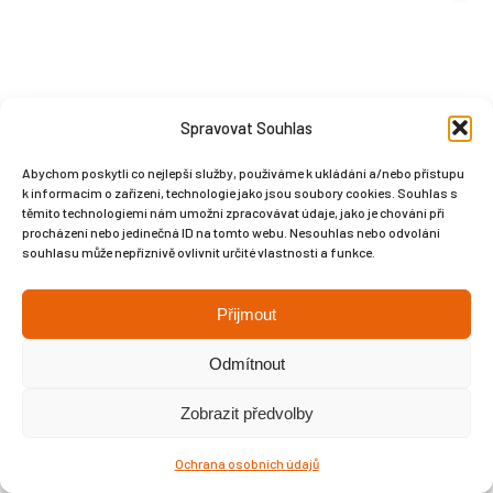
Spravovat Souhlas
Abychom poskytli co nejlepší služby, používáme k ukládání a/nebo přístupu
k informacím o zařízení, technologie jako jsou soubory cookies. Souhlas s
Copyright © Weiron Dynamics, s.r.o. |
Tvorba webových stránek
a
těmito technologiemi nám umožní zpracovávat údaje, jako je chování při
SEO
procházení nebo jedinečná ID na tomto webu. Nesouhlas nebo odvolání
souhlasu může nepříznivě ovlivnit určité vlastnosti a funkce.
Přijmout
Odmítnout
Zobrazit předvolby
Ochrana osobních údajů