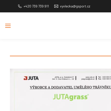
+420 739 739 911
vyvlecka@gsport.cz