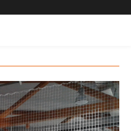
Výrobce sportovního vybavení. Nabízíme široký sortiment pro školy,
sportovní kluby, tělovýchovné jednoty i jednotlivce.
Hledat
Košík
Search: