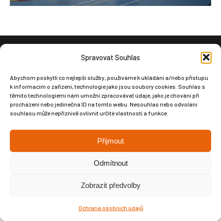
Spravovat Souhlas
Copyright © Weiron Dynamics, s.r.o. |
Tvorba webových stránek
a
SEO
Abychom poskytli co nejlepší služby, používáme k ukládání a/nebo přístupu
k informacím o zařízení, technologie jako jsou soubory cookies. Souhlas s
těmito technologiemi nám umožní zpracovávat údaje, jako je chování při
procházení nebo jedinečná ID na tomto webu. Nesouhlas nebo odvolání
souhlasu může nepříznivě ovlivnit určité vlastnosti a funkce.
Přijmout
Odmítnout
Zobrazit předvolby
Ochrana osobních údajů