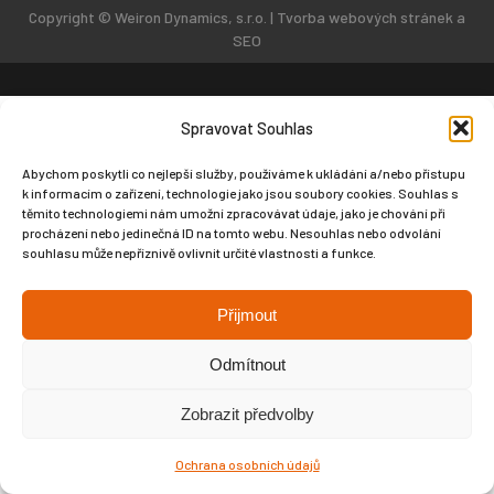
Copyright © Weiron Dynamics, s.r.o. |
Tvorba webových stránek
a
SEO
Spravovat Souhlas
Abychom poskytli co nejlepší služby, používáme k ukládání a/nebo přístupu
k informacím o zařízení, technologie jako jsou soubory cookies. Souhlas s
těmito technologiemi nám umožní zpracovávat údaje, jako je chování při
procházení nebo jedinečná ID na tomto webu. Nesouhlas nebo odvolání
souhlasu může nepříznivě ovlivnit určité vlastnosti a funkce.
Přijmout
Odmítnout
Zobrazit předvolby
Ochrana osobních údajů