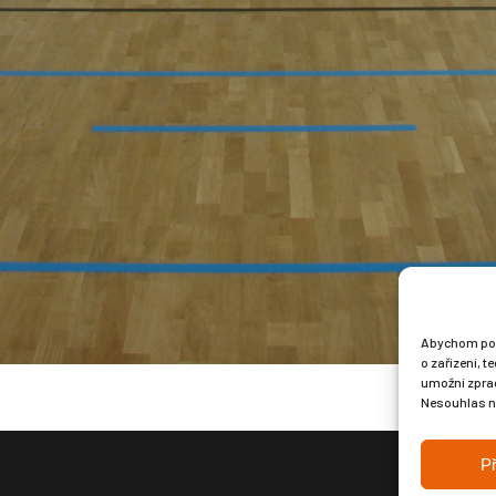
Abychom posk
o zařízení, 
umožní zprac
Nesouhlas ne
Př