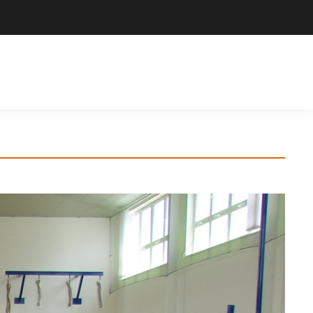
Výrobce sportovního vybavení. Nabízíme široký sortiment pro školy,
sportovní kluby, tělovýchovné jednoty i jednotlivce.
Hledat
Košík
Search: