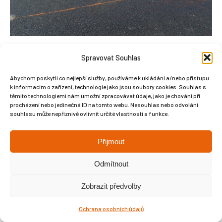
Spravovat Souhlas
Abychom poskytli co nejlepší služby, používáme k ukládání a/nebo přístupu
k informacím o zařízení, technologie jako jsou soubory cookies. Souhlas s
Copyright © Weiron Dynamics, s.r.o. |
Tvorba webových stránek
a
těmito technologiemi nám umožní zpracovávat údaje, jako je chování při
procházení nebo jedinečná ID na tomto webu. Nesouhlas nebo odvolání
SEO
souhlasu může nepříznivě ovlivnit určité vlastnosti a funkce.
Přijmout
Odmítnout
Zobrazit předvolby
Ochrana osobních údajů