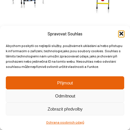
Spravovat Souhlas
Abychom poskytli co nejlepší služby, používáme k ukládání a/nebo přístupu
k informacím o zařízení, technologie jako jsou soubory cookies. Souhlas s
těmito technologiemi nám umožní zpracovávat údaje, jako je chování při
Copyright © Weiron Dynamics, s.r.o. |
Tvorba webových stránek
a
procházení nebo jedinečná ID na tomto webu. Nesouhlas nebo odvolání
SEO
souhlasu může nepříznivě ovlivnit určité vlastnosti a funkce.
Přijmout
Odmítnout
Zobrazit předvolby
Ochrana osobních údajů