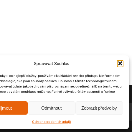
Spravovat Souhlas
ytli co nejlepší služby, používáme k ukládání a/nebo přístupu k informacím
technologie jako jsou soubory cookies. Souhlas s těmito technologiemi nám
ovávat údaje, jako je chování při procházení nebo jedinečná ID na tomto webu.
bo odvolání souhlasu může nepříznivě ovlivnit určité vlastnosti a funkce.
ijmout
Odmítnout
Zobrazit předvolby
Ochrana osobních údajů