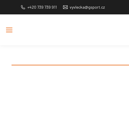
+420 739 739 911
vyvlecka@gsport.cz