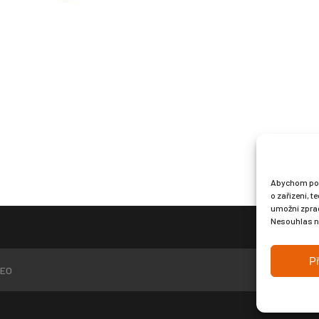
Abychom posk
o zařízení, 
umožní zprac
Nesouhlas ne
Př
EO