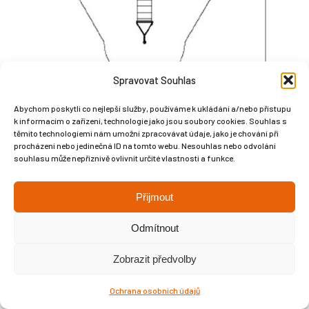
Spravovat Souhlas
Abychom poskytli co nejlepší služby, používáme k ukládání a/nebo přístupu
k informacím o zařízení, technologie jako jsou soubory cookies. Souhlas s
těmito technologiemi nám umožní zpracovávat údaje, jako je chování při
procházení nebo jedinečná ID na tomto webu. Nesouhlas nebo odvolání
souhlasu může nepříznivě ovlivnit určité vlastnosti a funkce.
Přijmout
Copyright © Weiron Dynamics, s.r.o. |
Tvorba webových stránek
a
SEO
Odmítnout
Zobrazit předvolby
Ochrana osobních údajů