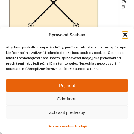
Spravovat Souhlas
Abychom poskytli co nejlepší služby, používáme k ukládání a/nebo přístupu
k informacím o zařízení, technologie jako jsou soubory cookies. Souhlas s
těmito technologiemi nám umožní zpracovávat údaje, jako je chování při
procházení nebo jedinečná ID na tomto webu. Nesouhlas nebo odvolání
souhlasu může nepříznivě ovlivnit určité vlastnosti a funkce.
Přijmout
Copyright © Weiron Dynamics, s.r.o. |
Tvorba webových stránek
a
SEO
Odmítnout
Zobrazit předvolby
Ochrana osobních údajů