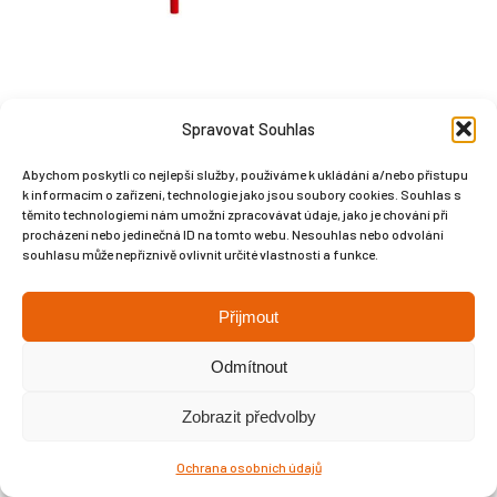
Spravovat Souhlas
Abychom poskytli co nejlepší služby, používáme k ukládání a/nebo přístupu
k informacím o zařízení, technologie jako jsou soubory cookies. Souhlas s
Copyright © Weiron Dynamics, s.r.o. |
Tvorba webových stránek
a
těmito technologiemi nám umožní zpracovávat údaje, jako je chování při
SEO
procházení nebo jedinečná ID na tomto webu. Nesouhlas nebo odvolání
souhlasu může nepříznivě ovlivnit určité vlastnosti a funkce.
Přijmout
Odmítnout
Zobrazit předvolby
Ochrana osobních údajů