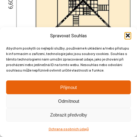
Spravovat Souhlas
Abychom poskytli co nejlepší služby, používáme k ukládání a/nebo přístupu
k informacím o zařízení, technologie jako jsou soubory cookies. Souhlas s
těmito technologiemi nám umožní zpracovávat údaje, jako je chování při
procházení nebo jedinečná ID na tomto webu. Nesouhlas nebo odvolání
souhlasu může nepříznivě ovlivnit určité vlastnosti a funkce.
Copyright © Weiron Dynamics, s.r.o. |
Tvorba webových stránek
a
Přijmout
SEO
Odmítnout
Zobrazit předvolby
Ochrana osobních údajů