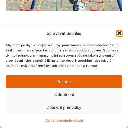
Spravovat Souhlas
Abychom poskytli co nejlepší služby, používáme k ukládání a/nebo přístupu
Copyright © Weiron Dynamics, s.r.o. |
Tvorba webových stránek
a
k informacím o zařízení, technologie jako jsou soubory cookies. Souhlas s
SEO
těmito technologiemi nám umožní zpracovávat údaje, jako je chování při
procházení nebo jedinečná ID na tomto webu. Nesouhlas nebo odvolání
souhlasu může nepříznivě ovlivnit určité vlastnosti a funkce.
Přijmout
Odmítnout
Zobrazit předvolby
Ochrana osobních údajů