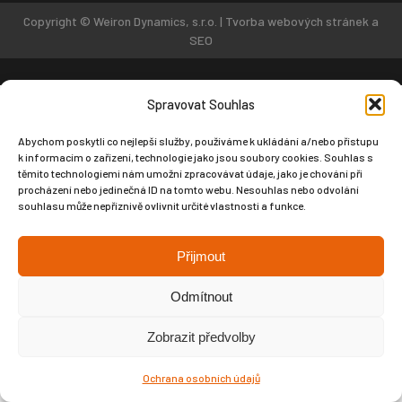
Copyright © Weiron Dynamics, s.r.o. |
Tvorba webových stránek
a
SEO
Spravovat Souhlas
Abychom poskytli co nejlepší služby, používáme k ukládání a/nebo přístupu
k informacím o zařízení, technologie jako jsou soubory cookies. Souhlas s
těmito technologiemi nám umožní zpracovávat údaje, jako je chování při
procházení nebo jedinečná ID na tomto webu. Nesouhlas nebo odvolání
souhlasu může nepříznivě ovlivnit určité vlastnosti a funkce.
Přijmout
Odmítnout
Zobrazit předvolby
Ochrana osobních údajů