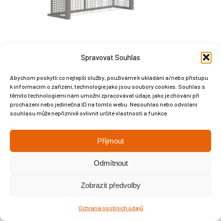
Spravovat Souhlas
Abychom poskytli co nejlepší služby, používáme k ukládání a/nebo přístupu
Copyright © Weiron Dynamics, s.r.o. |
Tvorba webových stránek
a
k informacím o zařízení, technologie jako jsou soubory cookies. Souhlas s
těmito technologiemi nám umožní zpracovávat údaje, jako je chování při
SEO
procházení nebo jedinečná ID na tomto webu. Nesouhlas nebo odvolání
souhlasu může nepříznivě ovlivnit určité vlastnosti a funkce.
Přijmout
Odmítnout
Zobrazit předvolby
Ochrana osobních údajů