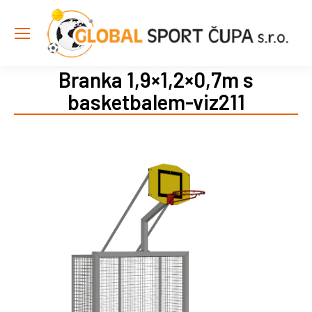
Branka 1,9×1,2×0,7m s
basketbalem-viz211