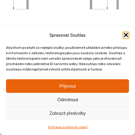
Spravovat Souhlas
Abychom poskytli co nejlepší služby, používáme k ukládání a/nebo přístupu
Copyright © Weiron Dynamics, s.r.o. |
Tvorba webových stránek
a
k informacím o zařízení, technologie jako jsou soubory cookies. Souhlas s
těmito technologiemi nám umožní zpracovávat údaje, jako je chování při
SEO
procházení nebo jedinečná ID na tomto webu. Nesouhlas nebo odvolání
souhlasu může nepříznivě ovlivnit určité vlastnosti a funkce.
Přijmout
Odmítnout
Zobrazit předvolby
Ochrana osobních údajů