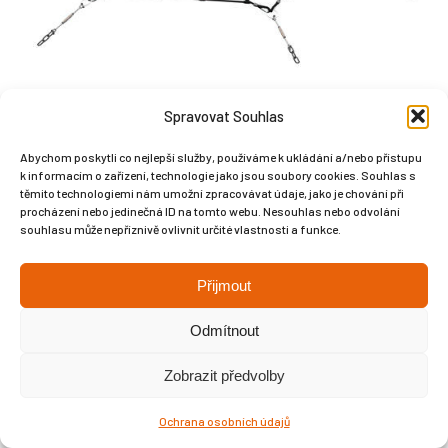
Spravovat Souhlas
Abychom poskytli co nejlepší služby, používáme k ukládání a/nebo přístupu
k informacím o zařízení, technologie jako jsou soubory cookies. Souhlas s
těmito technologiemi nám umožní zpracovávat údaje, jako je chování při
Copyright © Weiron Dynamics, s.r.o. |
Tvorba webových stránek
a
procházení nebo jedinečná ID na tomto webu. Nesouhlas nebo odvolání
SEO
souhlasu může nepříznivě ovlivnit určité vlastnosti a funkce.
Přijmout
Odmítnout
Zobrazit předvolby
Ochrana osobních údajů