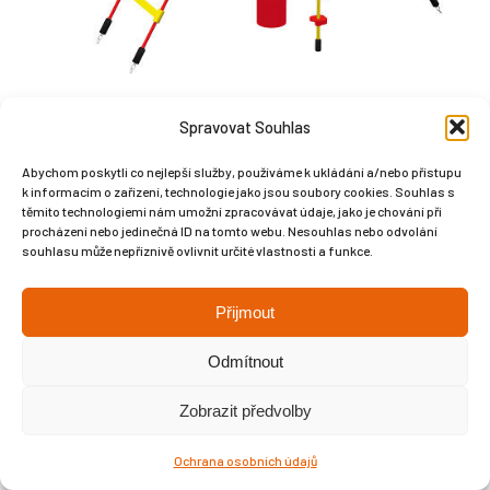
Spravovat Souhlas
Abychom poskytli co nejlepší služby, používáme k ukládání a/nebo přístupu
k informacím o zařízení, technologie jako jsou soubory cookies. Souhlas s
těmito technologiemi nám umožní zpracovávat údaje, jako je chování při
Copyright © Weiron Dynamics, s.r.o. |
Tvorba webových stránek
a
procházení nebo jedinečná ID na tomto webu. Nesouhlas nebo odvolání
SEO
souhlasu může nepříznivě ovlivnit určité vlastnosti a funkce.
Přijmout
Odmítnout
Zobrazit předvolby
Ochrana osobních údajů