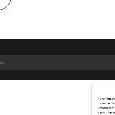
EO
Abychom posk
o zařízení, 
umožní zprac
Nesouhlas ne