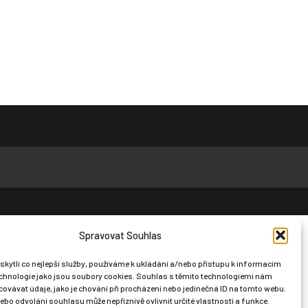
Spravovat Souhlas
ytli co nejlepší služby, používáme k ukládání a/nebo přístupu k informacím
technologie jako jsou soubory cookies. Souhlas s těmito technologiemi nám
ovávat údaje, jako je chování při procházení nebo jedinečná ID na tomto webu.
bo odvolání souhlasu může nepříznivě ovlivnit určité vlastnosti a funkce.