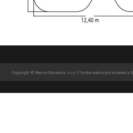
Copyright © Weiron Dynamics, s.r.o. |
Tvorba webových stránek
a
S