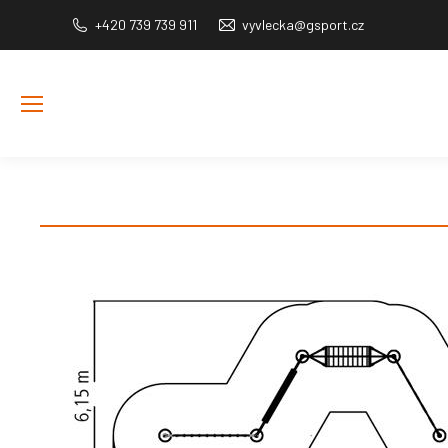
+420 739 739 911
vyvlecka@gsport.cz