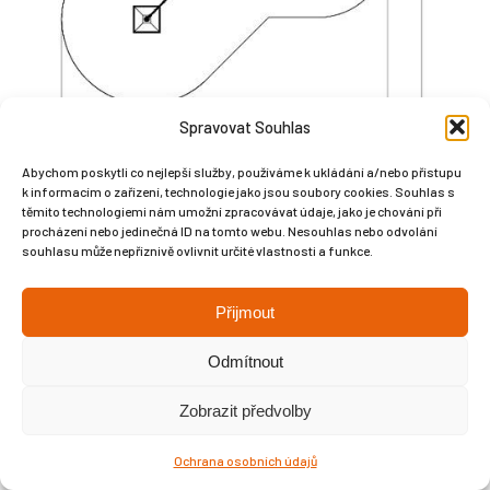
Spravovat Souhlas
Abychom poskytli co nejlepší služby, používáme k ukládání a/nebo přístupu
k informacím o zařízení, technologie jako jsou soubory cookies. Souhlas s
těmito technologiemi nám umožní zpracovávat údaje, jako je chování při
procházení nebo jedinečná ID na tomto webu. Nesouhlas nebo odvolání
souhlasu může nepříznivě ovlivnit určité vlastnosti a funkce.
Přijmout
Copyright © Weiron Dynamics, s.r.o. |
Tvorba webových stránek
a
SEO
Odmítnout
Zobrazit předvolby
Ochrana osobních údajů