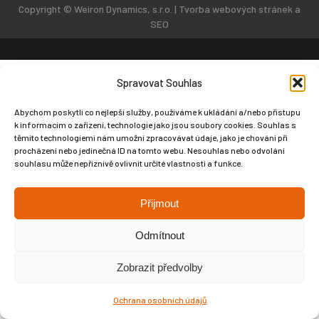
Copyright © Weiron Dynamics, s.r.o. |
Tvorba webových stránek
a
SEO
Spravovat Souhlas
Abychom poskytli co nejlepší služby, používáme k ukládání a/nebo přístupu
k informacím o zařízení, technologie jako jsou soubory cookies. Souhlas s
těmito technologiemi nám umožní zpracovávat údaje, jako je chování při
procházení nebo jedinečná ID na tomto webu. Nesouhlas nebo odvolání
souhlasu může nepříznivě ovlivnit určité vlastnosti a funkce.
Přijmout
Odmítnout
Zobrazit předvolby
Ochrana osobních údajů