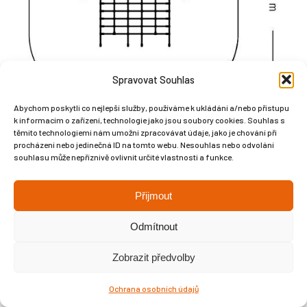
Spravovat Souhlas
Abychom poskytli co nejlepší služby, používáme k ukládání a/nebo přístupu
k informacím o zařízení, technologie jako jsou soubory cookies. Souhlas s
těmito technologiemi nám umožní zpracovávat údaje, jako je chování při
procházení nebo jedinečná ID na tomto webu. Nesouhlas nebo odvolání
souhlasu může nepříznivě ovlivnit určité vlastnosti a funkce.
Přijmout
Copyright © Weiron Dynamics, s.r.o. |
Tvorba webových stránek
a
Odmítnout
SEO
Zobrazit předvolby
Ochrana osobních údajů