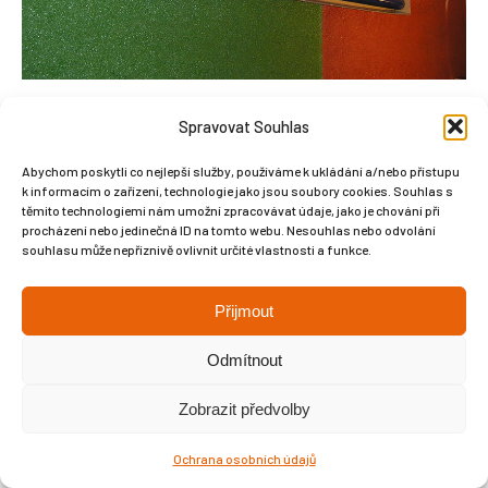
Spravovat Souhlas
Abychom poskytli co nejlepší služby, používáme k ukládání a/nebo přístupu
k informacím o zařízení, technologie jako jsou soubory cookies. Souhlas s
Copyright © Weiron Dynamics, s.r.o. |
Tvorba webových stránek
a
těmito technologiemi nám umožní zpracovávat údaje, jako je chování při
procházení nebo jedinečná ID na tomto webu. Nesouhlas nebo odvolání
SEO
souhlasu může nepříznivě ovlivnit určité vlastnosti a funkce.
Přijmout
Odmítnout
Zobrazit předvolby
Ochrana osobních údajů