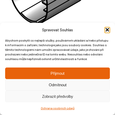
Spravovat Souhlas
Abychom poskytli co nejlepší služby, používáme k ukládání a/nebo přístupu
k informacím o zařízení, technologie jako jsou soubory cookies. Souhlas s
těmito technologiemi nám umožní zpracovávat údaje, jako je chování při
procházení nebo jedinečná ID na tomto webu. Nesouhlas nebo odvolání
souhlasu může nepříznivě ovlivnit určité vlastnosti a funkce.
Copyright © Weiron Dynamics, s.r.o. |
Tvorba webových stránek
a
SEO
Přijmout
Odmítnout
Zobrazit předvolby
Ochrana osobních údajů