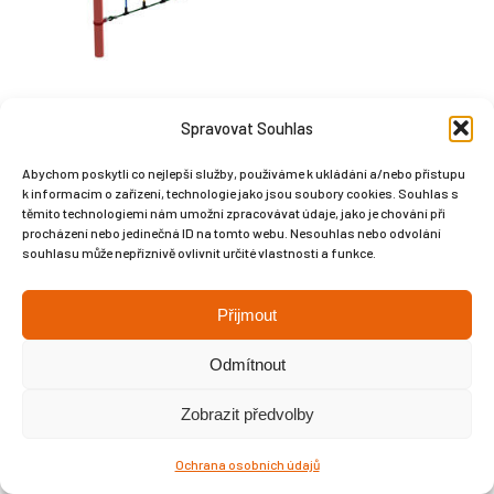
Spravovat Souhlas
Abychom poskytli co nejlepší služby, používáme k ukládání a/nebo přístupu
k informacím o zařízení, technologie jako jsou soubory cookies. Souhlas s
Copyright © Weiron Dynamics, s.r.o. |
Tvorba webových stránek
a
těmito technologiemi nám umožní zpracovávat údaje, jako je chování při
SEO
procházení nebo jedinečná ID na tomto webu. Nesouhlas nebo odvolání
souhlasu může nepříznivě ovlivnit určité vlastnosti a funkce.
Přijmout
Odmítnout
Zobrazit předvolby
Ochrana osobních údajů