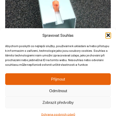
Spravovat Souhlas
Abychom poskytli co nejlepší služby, používáme k ukládání a/nebo přístupu
k informacím o zařízení, technologie jako jsou soubory cookies. Souhlas s
těmito technologiemi nám umožní zpracovávat údaje, jako je chování při
procházení nebo jedinečná ID na tomto webu. Nesouhlas nebo odvolání
souhlasu může nepříznivě ovlivnit určité vlastnosti a funkce.
Přijmout
Odmítnout
Zobrazit předvolby
Copyright © Weiron Dynamics, s.r.o. |
Tvorba webových stránek
a
Ochrana osobních údajů