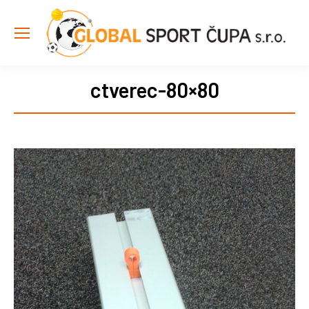
ctverec-80×80