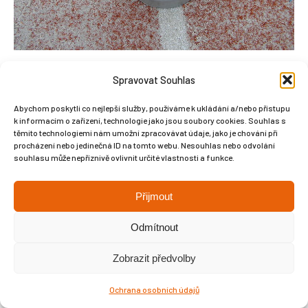
Spravovat Souhlas
Abychom poskytli co nejlepší služby, používáme k ukládání a/nebo přístupu
k informacím o zařízení, technologie jako jsou soubory cookies. Souhlas s
Copyright © Weiron Dynamics, s.r.o. |
Tvorba webových stránek
a
těmito technologiemi nám umožní zpracovávat údaje, jako je chování při
procházení nebo jedinečná ID na tomto webu. Nesouhlas nebo odvolání
SEO
souhlasu může nepříznivě ovlivnit určité vlastnosti a funkce.
Přijmout
Odmítnout
Zobrazit předvolby
Ochrana osobních údajů