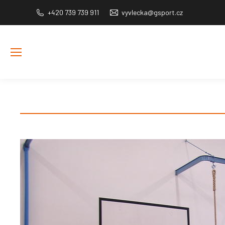
+420 739 739 911
vyvlecka@gsport.cz