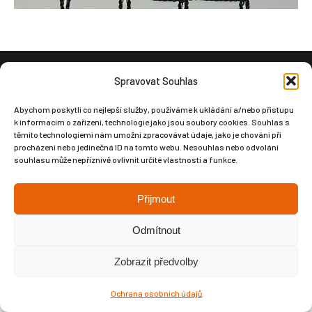
Spravovat Souhlas
Copyright © Weiron Dynamics, s.r.o. |
Tvorba webových stránek
a
SEO
Abychom poskytli co nejlepší služby, používáme k ukládání a/nebo přístupu
k informacím o zařízení, technologie jako jsou soubory cookies. Souhlas s
těmito technologiemi nám umožní zpracovávat údaje, jako je chování při
procházení nebo jedinečná ID na tomto webu. Nesouhlas nebo odvolání
souhlasu může nepříznivě ovlivnit určité vlastnosti a funkce.
Přijmout
Odmítnout
Zobrazit předvolby
Ochrana osobních údajů