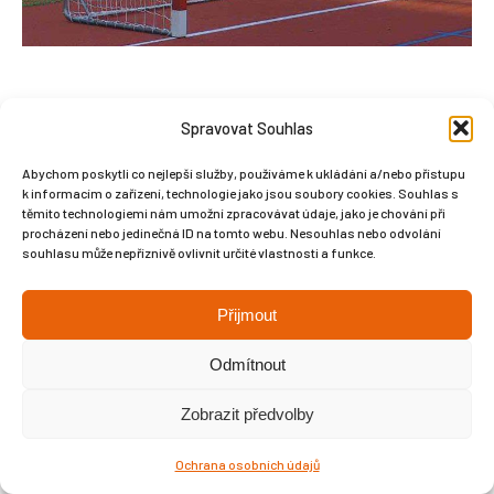
Spravovat Souhlas
Abychom poskytli co nejlepší služby, používáme k ukládání a/nebo přístupu
Copyright © Weiron Dynamics, s.r.o. |
Tvorba webových stránek
a
k informacím o zařízení, technologie jako jsou soubory cookies. Souhlas s
SEO
těmito technologiemi nám umožní zpracovávat údaje, jako je chování při
procházení nebo jedinečná ID na tomto webu. Nesouhlas nebo odvolání
souhlasu může nepříznivě ovlivnit určité vlastnosti a funkce.
Přijmout
Odmítnout
Zobrazit předvolby
Ochrana osobních údajů