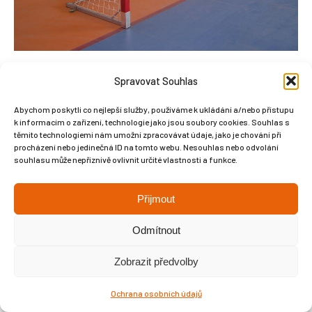
Spravovat Souhlas
Abychom poskytli co nejlepší služby, používáme k ukládání a/nebo přístupu
k informacím o zařízení, technologie jako jsou soubory cookies. Souhlas s
Copyright © Weiron Dynamics, s.r.o. |
Tvorba webových stránek
a
těmito technologiemi nám umožní zpracovávat údaje, jako je chování při
procházení nebo jedinečná ID na tomto webu. Nesouhlas nebo odvolání
SEO
souhlasu může nepříznivě ovlivnit určité vlastnosti a funkce.
Přijmout
Odmítnout
Zobrazit předvolby
Ochrana osobních údajů