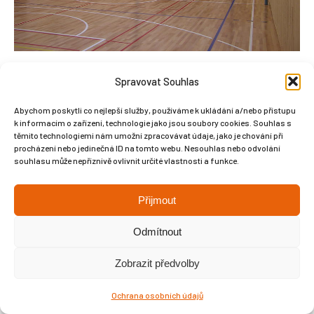
Spravovat Souhlas
Abychom poskytli co nejlepší služby, používáme k ukládání a/nebo přístupu
k informacím o zařízení, technologie jako jsou soubory cookies. Souhlas s
Copyright © Weiron Dynamics, s.r.o. |
Tvorba webových stránek
a
těmito technologiemi nám umožní zpracovávat údaje, jako je chování při
procházení nebo jedinečná ID na tomto webu. Nesouhlas nebo odvolání
SEO
souhlasu může nepříznivě ovlivnit určité vlastnosti a funkce.
Přijmout
Odmítnout
Zobrazit předvolby
Ochrana osobních údajů