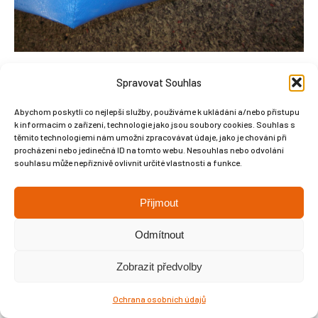
Spravovat Souhlas
Abychom poskytli co nejlepší služby, používáme k ukládání a/nebo přístupu
k informacím o zařízení, technologie jako jsou soubory cookies. Souhlas s
Copyright © Weiron Dynamics, s.r.o. |
Tvorba webových stránek
a
těmito technologiemi nám umožní zpracovávat údaje, jako je chování při
procházení nebo jedinečná ID na tomto webu. Nesouhlas nebo odvolání
SEO
souhlasu může nepříznivě ovlivnit určité vlastnosti a funkce.
Přijmout
Odmítnout
Zobrazit předvolby
Ochrana osobních údajů