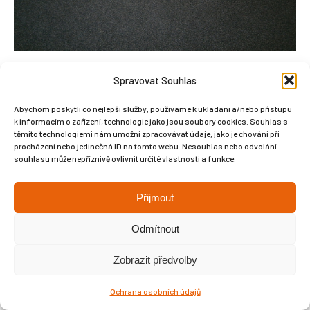
OLYMPUS DIGITAL CAMERA
Spravovat Souhlas
Abychom poskytli co nejlepší služby, používáme k ukládání a/nebo přístupu
k informacím o zařízení, technologie jako jsou soubory cookies. Souhlas s
těmito technologiemi nám umožní zpracovávat údaje, jako je chování při
procházení nebo jedinečná ID na tomto webu. Nesouhlas nebo odvolání
Copyright © Weiron Dynamics, s.r.o. |
Tvorba webových stránek
a
souhlasu může nepříznivě ovlivnit určité vlastnosti a funkce.
SEO
Přijmout
Odmítnout
Zobrazit předvolby
Ochrana osobních údajů