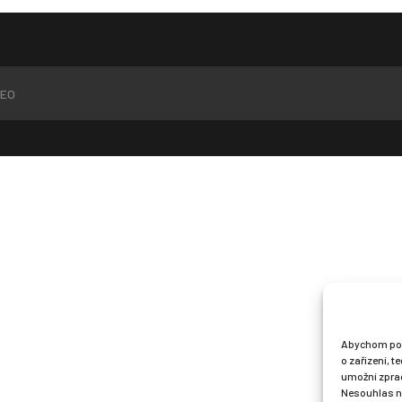
EO
Abychom posk
o zařízení, 
umožní zprac
Nesouhlas ne