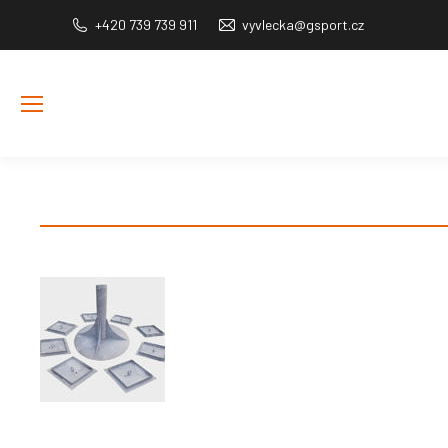
+420 739 739 911
vyvlecka@gsport.cz