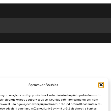
Spravovat Souhlas
ytli co nejlepší služby, používáme k ukládání a/nebo přístupu k informacím
technologie jako jsou soubory cookies. Souhlas s těmito technologiemi nám
ovávat údaje, jako je chování při procházení nebo jedinečná ID na tomto webu.
bo odvolání souhlasu může nepříznivě ovlivnit určité vlastnosti a funkce.