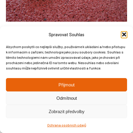
OLYMPUS DIGITAL CAMERA
Spravovat Souhlas
Abychom poskytli co nejlepší služby, používáme k ukládání a/nebo přístupu
k informacím o zařízení, technologie jako jsou soubory cookies. Souhlas s
těmito technologiemi nám umožní zpracovávat údaje, jako je chování při
procházení nebo jedinečná ID na tomto webu. Nesouhlas nebo odvolání
Copyright © Weiron Dynamics, s.r.o. |
Tvorba webových stránek
a
souhlasu může nepříznivě ovlivnit určité vlastnosti a funkce.
SEO
Přijmout
Odmítnout
Zobrazit předvolby
Ochrana osobních údajů