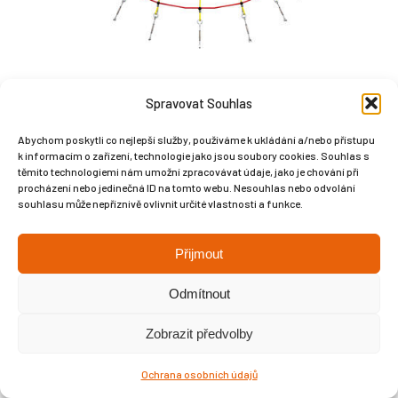
Spravovat Souhlas
Abychom poskytli co nejlepší služby, používáme k ukládání a/nebo přístupu
k informacím o zařízení, technologie jako jsou soubory cookies. Souhlas s
Copyright © Weiron Dynamics, s.r.o. |
Tvorba webových stránek
a
těmito technologiemi nám umožní zpracovávat údaje, jako je chování při
SEO
procházení nebo jedinečná ID na tomto webu. Nesouhlas nebo odvolání
souhlasu může nepříznivě ovlivnit určité vlastnosti a funkce.
Přijmout
Odmítnout
Zobrazit předvolby
Ochrana osobních údajů