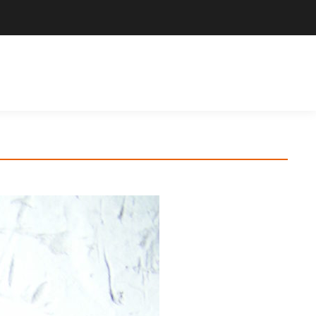
Výrobce sportovního vybavení. Nabízíme široký sortiment pro školy,
sportovní kluby, tělovýchovné jednoty i jednotlivce.
Hledat
Košík
Search: