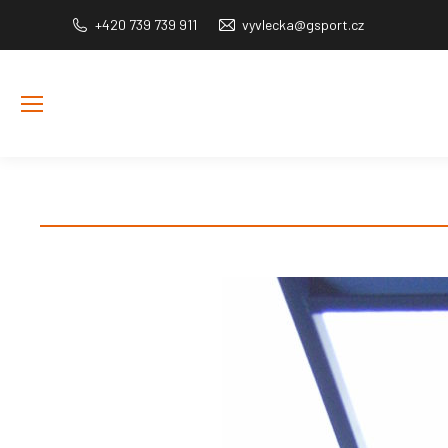
+420 739 739 911
vyvlecka@gsport.cz