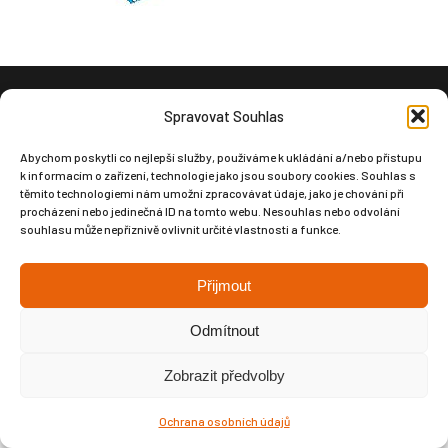
Spravovat Souhlas
Copyright © Weiron Dynamics, s.r.o. |
Tvorba webových stránek
a
SEO
Abychom poskytli co nejlepší služby, používáme k ukládání a/nebo přístupu
k informacím o zařízení, technologie jako jsou soubory cookies. Souhlas s
těmito technologiemi nám umožní zpracovávat údaje, jako je chování při
procházení nebo jedinečná ID na tomto webu. Nesouhlas nebo odvolání
souhlasu může nepříznivě ovlivnit určité vlastnosti a funkce.
Přijmout
Odmítnout
Zobrazit předvolby
Ochrana osobních údajů